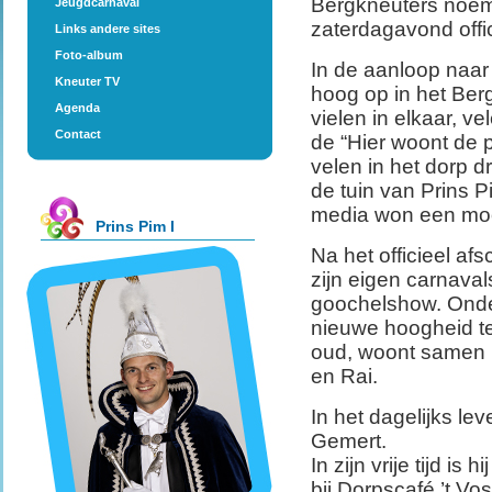
Bergkneuters noeme
Jeugdcarnaval
zaterdagavond offi
Links andere sites
Foto-album
In de aanloop naar
Kneuter TV
hoog op in het Berg
Agenda
vielen in elkaar, v
Contact
de “Hier woont de p
velen in het dorp d
de tuin van Prins P
media won een mooi
Prins Pim I
Na het officieel af
zijn eigen carnava
goochelshow. Onde
nieuwe hoogheid te
oud, woont samen m
en Rai.
In het dagelijks le
Gemert.
In zijn vrije tijd is
bij Dorpscafé ’t V