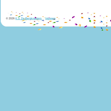
© 2026
K.S. De Bergkneuters
.
Inloggen