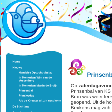
Home
Nieuws
Handelse Optocht uitslag
Prinsenb
In Memoriam Wim van de
Vossenberg
Op
zaterdagavon
In Memoriam Martin de Bruijn
Prinsenbal van KS 
Prinsenbal
Prinsjesdag
Bron was weer fees
Als de Kneuter uit z'n nest komt
geopend. Uit de ho
De Stichting
Bexkens mag zich d