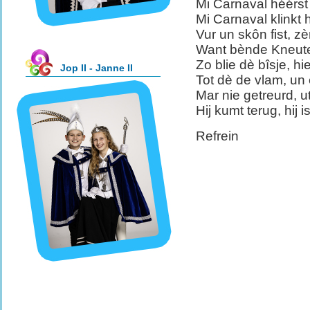
Mi Carnaval héérst 
Mi Carnaval klinkt 
Vur un skôn fist, z
Want bènde Kneuter,
Zo blie dè bîsje, hi
Jop II - Janne II
Tot dè de vlam, un 
Mar nie getreurd, ut
Hij kumt terug, hij 
Refrein