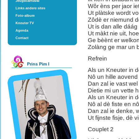
Jeugdcarnaval
Wôr èns per jaor ie
Links andere sites
Ut plàtske wordt v
Foto-album
Zôdè er niemund dô
Kneuter TV
Ut is dan alle dáág 
Agenda
Ut màkt nie uit, ho
Contact
Ge bèènt er welkom,
Zolàng ge mar un bi
Refrein
Prins Pim I
Als un Kneuter in d
Nô un hille aovend
Dan zal ie vast wel
Dietie mi un vette
Als un Kneuter in d
Nô al dè fiste en nô 
Dan zal ie denke, wa
Ut fijnste fisje, dè v
Couplet 2