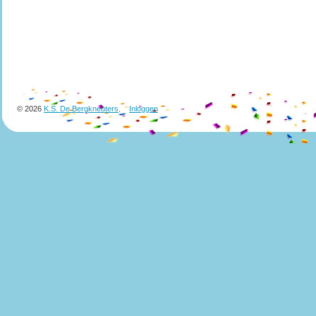
© 2026
K.S. De Bergkneuters
.
Inloggen